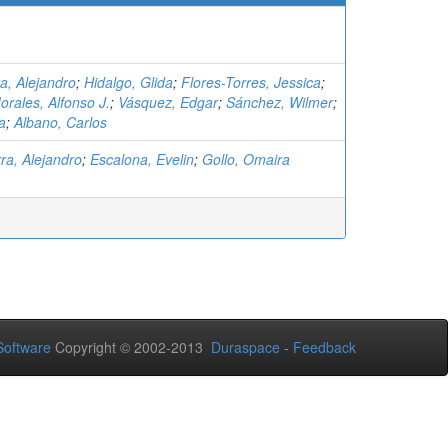
a, Alejandro
;
Hidalgo, Glida
;
Flores-Torres, Jessica
;
rales, Alfonso J.
;
Vásquez, Edgar
;
Sánchez, Wilmer
;
a
;
Albano, Carlos
ra, Alejandro
;
Escalona, Evelin
;
Gollo, Omaira
oftware
Copyright © 2002-2013
Duraspace
-
Feedback