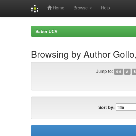
Home
Browse
Help
Skip
navigation
Saber UCV
Browsing by Author Gollo
Jump to:
0-9
A
B
Sort by: