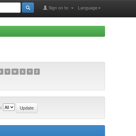
Sign on to:
Language
U
V
W
X
Y
Z
: