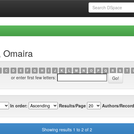
, Omaira
C
D
E
F
G
H
I
J
K
L
M
N
O
P
Q
R
S
T
or enter first few letters:
In order:
Results/Page
Authors/Record
Showing results 1 to 2 of 2