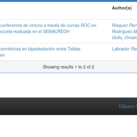
Author(s)
rcunferencia de cintura a través de curvas ROC en
Rísquez Parr
Venezuela evaluada en el SENACREDH
Rodríguez-Mo
Gollo, Omair
pométricas en bipedestación entre Tablas
Labrador Par
den
Showing results 1 to 2 of 2
DSpace S