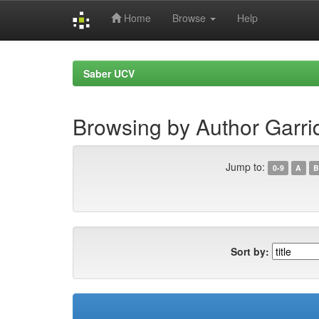
Home
Browse
Help
Skip
navigation
Saber UCV
Browsing by Author Garri
Jump to:
0-9
A
B
Sort by: