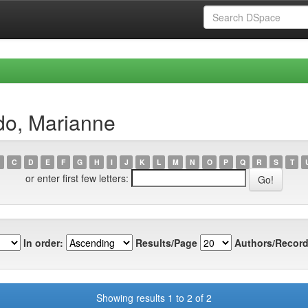
do, Marianne
C
D
E
F
G
H
I
J
K
L
M
N
O
P
Q
R
S
T
or enter first few letters:
In order:
Results/Page
Authors/Record
Showing results 1 to 2 of 2