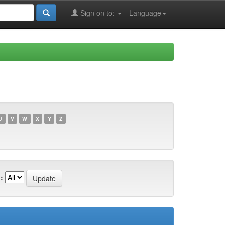
Sign on to:
Language
U
V
W
X
Y
Z
: