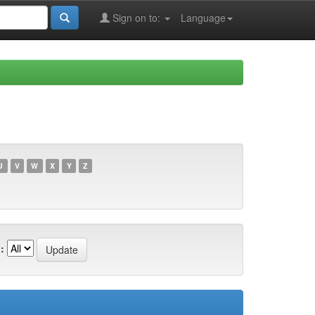
Sign on to:
Language
U
V
W
X
Y
Z
: