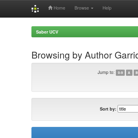
Home
Browse
Help
Skip
navigation
Saber UCV
Browsing by Author Garri
Jump to:
0-9
A
B
Sort by: