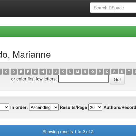
do, Marianne
C
D
E
F
G
H
I
J
K
L
M
N
O
P
Q
R
S
T
or enter first few letters:
In order:
Results/Page
Authors/Record
Showing results 1 to 2 of 2