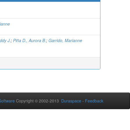
ianne
ddy J.
;
Piña D., Aurora B.
;
Garrido, Marianne
oftware
Copyright © 2002-2013
Duraspace
-
Feedback