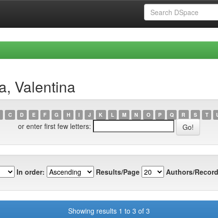
a, Valentina
C
D
E
F
G
H
I
J
K
L
M
N
O
P
Q
R
S
T
or enter first few letters:
In order:
Results/Page
Authors/Record
Showing results 1 to 3 of 3