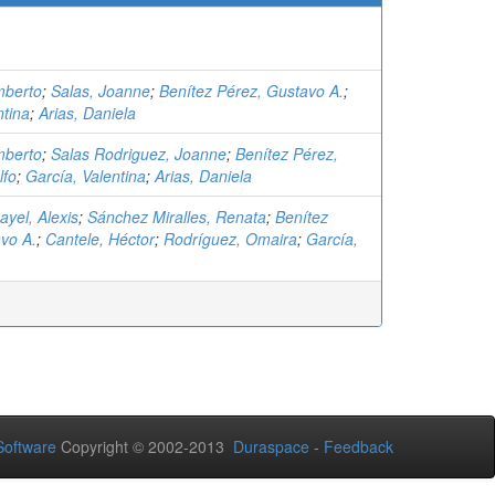
mberto
;
Salas, Joanne
;
Benítez Pérez, Gustavo A.
;
ntina
;
Arias, Daniela
mberto
;
Salas Rodriguez, Joanne
;
Benítez Pérez,
lfo
;
García, Valentina
;
Arias, Daniela
yel, Alexis
;
Sánchez Miralles, Renata
;
Benítez
vo A.
;
Cantele, Héctor
;
Rodríguez, Omaira
;
García,
oftware
Copyright © 2002-2013
Duraspace
-
Feedback