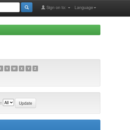
Sign on to:
Language
U
V
W
X
Y
Z
: