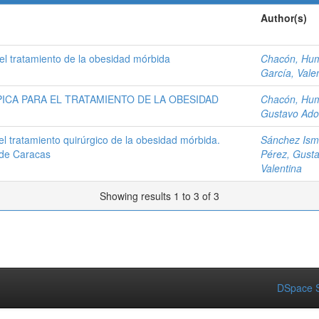
Author(s)
l tratamiento de la obesidad mórbida
Chacón, Hu
García, Vale
CA PARA EL TRATAMIENTO DE LA OBESIDAD
Chacón, Hu
Gustavo Ado
l tratamiento quirúrgico de la obesidad mórbida.
Sánchez Isma
o de Caracas
Pérez, Gusta
Valentina
Showing results 1 to 3 of 3
DSpace S