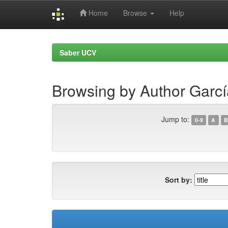
Home
Browse
Help
Skip
navigation
Saber UCV
Browsing by Author Garcí
Jump to:
0-9
A
B
Sort by: