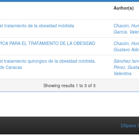
Author(s)
l tratamiento de la obesidad mórbida
Chacón, Hu
García, Vale
CA PARA EL TRATAMIENTO DE LA OBESIDAD
Chacón, Hu
Gustavo Ado
l tratamiento quirúrgico de la obesidad mórbida.
Sánchez Isma
o de Caracas
Pérez, Gusta
Valentina
Showing results 1 to 3 of 3
DSpace S