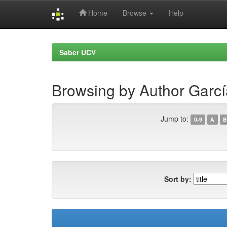
Home
Browse
Help
Skip
navigation
Saber UCV
Browsing by Author Garcí
Jump to:
0-9
A
B
Sort by: