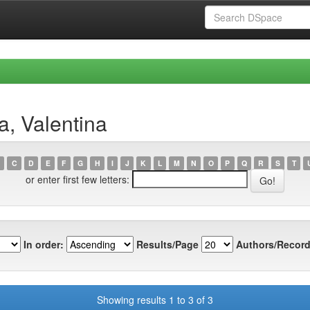
a, Valentina
C
D
E
F
G
H
I
J
K
L
M
N
O
P
Q
R
S
T
or enter first few letters:
In order:
Results/Page
Authors/Record
Showing results 1 to 3 of 3