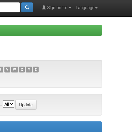
Sign on to:
Language
U
V
W
X
Y
Z
: