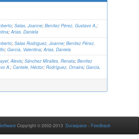
mberto
;
Salas, Joanne
;
Benítez Pérez, Gustavo A.
;
ntina
;
Arias, Daniela
mberto
;
Salas Rodriguez, Joanne
;
Benítez Pérez,
lfo
;
García, Valentina
;
Arias, Daniela
yel, Alexis
;
Sánchez Miralles, Renata
;
Benítez
vo A.
;
Cantele, Héctor
;
Rodríguez, Omaira
;
García,
oftware
Copyright © 2002-2013
Duraspace
-
Feedback