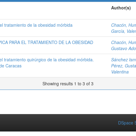
Author(s)
l tratamiento de la obesidad mórbida
Chacón, Hu
García, Vale
CA PARA EL TRATAMIENTO DE LA OBESIDAD
Chacón, Hu
Gustavo Ado
l tratamiento quirúrgico de la obesidad mórbida.
Sánchez Isma
o de Caracas
Pérez, Gusta
Valentina
Showing results 1 to 3 of 3
DSpace S