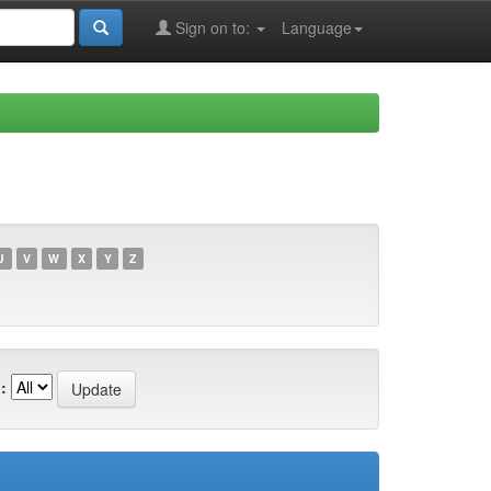
Sign on to:
Language
U
V
W
X
Y
Z
: