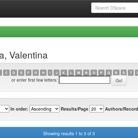
a, Valentina
C
D
E
F
G
H
I
J
K
L
M
N
O
P
Q
R
S
T
or enter first few letters:
In order:
Results/Page
Authors/Record
Showing results 1 to 3 of 3