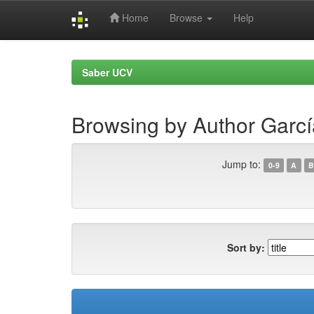
Home
Browse
Help
Skip
navigation
Saber UCV
Browsing by Author Garcí
Jump to:
0-9
A
B
Sort by: