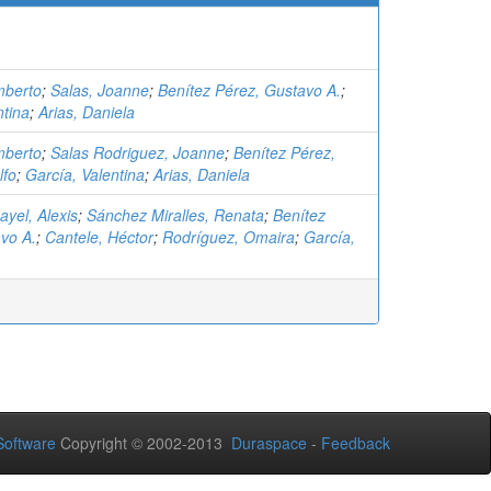
mberto
;
Salas, Joanne
;
Benítez Pérez, Gustavo A.
;
ntina
;
Arias, Daniela
mberto
;
Salas Rodriguez, Joanne
;
Benítez Pérez,
lfo
;
García, Valentina
;
Arias, Daniela
yel, Alexis
;
Sánchez Miralles, Renata
;
Benítez
vo A.
;
Cantele, Héctor
;
Rodríguez, Omaira
;
García,
oftware
Copyright © 2002-2013
Duraspace
-
Feedback