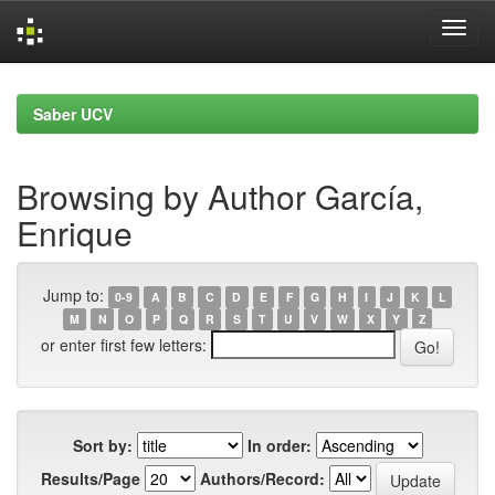
Skip
navigation
Saber UCV
Browsing by Author García,
Enrique
Jump to:
0-9
A
B
C
D
E
F
G
H
I
J
K
L
M
N
O
P
Q
R
S
T
U
V
W
X
Y
Z
or enter first few letters:
Sort by:
In order:
Results/Page
Authors/Record: