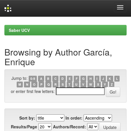
Skip
navigation
Saber UCV
Browsing by Author García,
Enrique
Jump to:
0-9
A
B
C
D
E
F
G
H
I
J
K
L
M
N
O
P
Q
R
S
T
U
V
W
X
Y
Z
or enter first few letters:
Sort by:
In order:
Results/Page
Authors/Record: