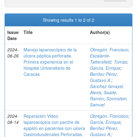
Showing results 1 to 2 of 2
Issue
Title
Author(s)
Date
2024-
Manejo laparoscópico de la
Obregón, Francisco
;
08-26
úlcera péptica perforada.
Escalante-
Primera experiencia en el
Tattersfield, Tomás
;
Hospital Universitario de
García, Enrique
;
Caracas
Benítez Pérez,
Gustavo A.
;
Sánchez Ismayel,
Alexis
;
Saade,
Ramón
;
Szomstein,
Samuel
2024-
Reparación Video
Obregón, Francisco
;
08-14
laparoscópica con parche de
García, Enrique
;
epiplón en pacientes con ulcera
Benítez Pérez,
Gastroduodenales Perforadas.
Gustavo A.
;