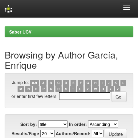
Skip
navigation
Saber UCV
Browsing by Author García,
Enrique
Jump to:
0-9
A
B
C
D
E
F
G
H
I
J
K
L
M
N
O
P
Q
R
S
T
U
V
W
X
Y
Z
or enter first few letters:
Sort by:
In order:
Results/Page
Authors/Record: