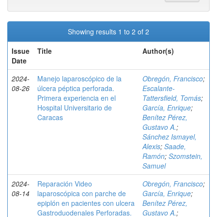
Showing results 1 to 2 of 2
Issue
Title
Author(s)
Date
2024-
Manejo laparoscópico de la
Obregón, Francisco
;
08-26
úlcera péptica perforada.
Escalante-
Primera experiencia en el
Tattersfield, Tomás
;
Hospital Universitario de
García, Enrique
;
Caracas
Benítez Pérez,
Gustavo A.
;
Sánchez Ismayel,
Alexis
;
Saade,
Ramón
;
Szomstein,
Samuel
2024-
Reparación Video
Obregón, Francisco
;
08-14
laparoscópica con parche de
García, Enrique
;
epiplón en pacientes con ulcera
Benítez Pérez,
Gastroduodenales Perforadas.
Gustavo A.
;