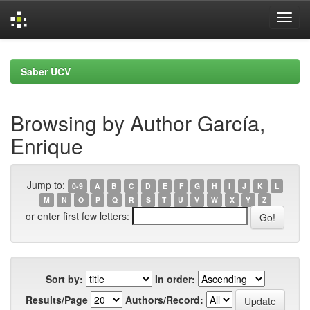
Skip
navigation
Saber UCV
Browsing by Author García,
Enrique
Jump to:
0-9
A
B
C
D
E
F
G
H
I
J
K
L
M
N
O
P
Q
R
S
T
U
V
W
X
Y
Z
or enter first few letters:
Sort by:
In order:
Results/Page
Authors/Record: