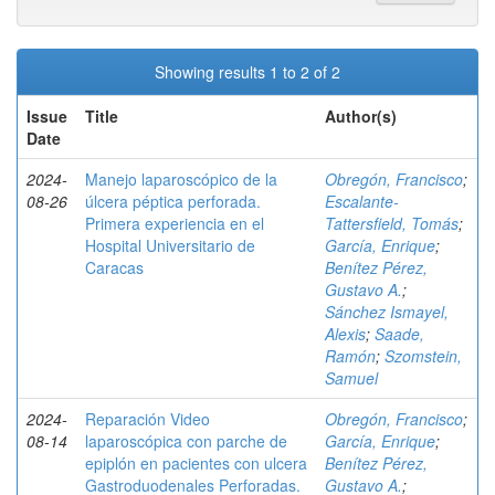
Showing results 1 to 2 of 2
Issue
Title
Author(s)
Date
2024-
Manejo laparoscópico de la
Obregón, Francisco
;
08-26
úlcera péptica perforada.
Escalante-
Primera experiencia en el
Tattersfield, Tomás
;
Hospital Universitario de
García, Enrique
;
Caracas
Benítez Pérez,
Gustavo A.
;
Sánchez Ismayel,
Alexis
;
Saade,
Ramón
;
Szomstein,
Samuel
2024-
Reparación Video
Obregón, Francisco
;
08-14
laparoscópica con parche de
García, Enrique
;
epiplón en pacientes con ulcera
Benítez Pérez,
Gastroduodenales Perforadas.
Gustavo A.
;