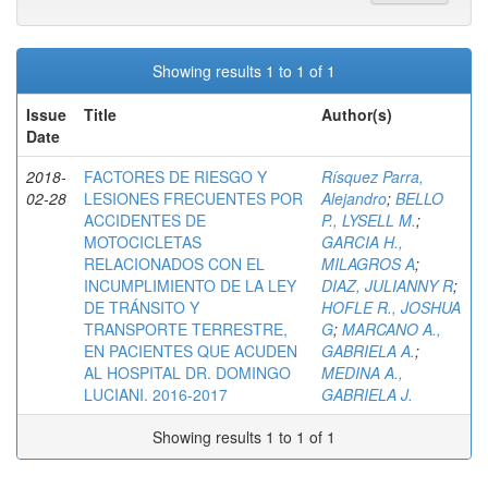
Showing results 1 to 1 of 1
Issue
Title
Author(s)
Date
2018-
FACTORES DE RIESGO Y
Rísquez Parra,
02-28
LESIONES FRECUENTES POR
Alejandro
;
BELLO
ACCIDENTES DE
P., LYSELL M.
;
MOTOCICLETAS
GARCIA H.,
RELACIONADOS CON EL
MILAGROS A
;
INCUMPLIMIENTO DE LA LEY
DIAZ, JULIANNY R
;
DE TRÁNSITO Y
HOFLE R., JOSHUA
TRANSPORTE TERRESTRE,
G
;
MARCANO A.,
EN PACIENTES QUE ACUDEN
GABRIELA A.
;
AL HOSPITAL DR. DOMINGO
MEDINA A.,
LUCIANI. 2016-2017
GABRIELA J.
Showing results 1 to 1 of 1