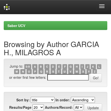
Skip
navigation
Saber UCV
Browsing by Author GARCIA
H., MILAGROS A
Jump to:
0-9
A
B
C
D
E
F
G
H
I
J
K
L
M
N
O
P
Q
R
S
T
U
V
W
X
Y
Z
or enter first few letters:
Sort by:
In order:
Results/Page
Authors/Record: