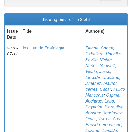
Showing results 1 to 2 of 2
Issue
Title
Author(s)
Date
2018-
Instituto de Edafologia
Pineda, Corina
;
07-11
Caballero, Ronelly
;
Sevilla, Víctor
;
Nuñez, Yuolnalit
;
Viloria, Jesús
;
Elizalde, Graciano
;
Jiménez, Mauro
;
Yerres, Oscar
;
Pulido
Mansonia
;
Ospina,
Abelardo
;
Lobo,
Deyanira
;
Florentino,
Adriana
;
Rodríguez,
Omar
;
Torres, Ana
;
Rosario, Ronanson
;
Lozano, Zenaida
;