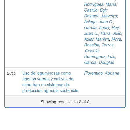
Rodríguez, María
;
Castillo, Egli
;
Delgado, Mavelys
;
Aciego, Juan C.
;
García, Audry
;
Rey,
Juan C.
;
Parra, Julio
;
Aular, Marilyn
;
Mora,
Rosalba
;
Torres,
Yesenia
;
Domínguez, Luis
;
García, Douglas
2013
Uso de leguminosas como
Florentino, Adriana
abonos verdes y cultivos de
cobertura en sistemas de
producción agrícola sostenible
Showing results 1 to 2 of 2