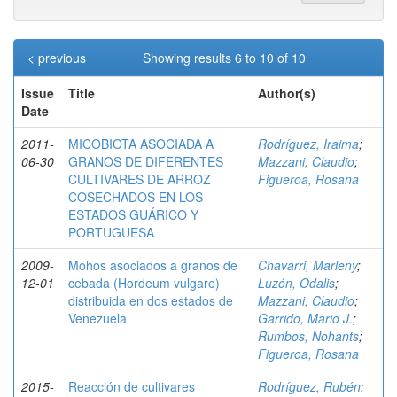
< previous
Showing results 6 to 10 of 10
Issue
Title
Author(s)
Date
2011-
MICOBIOTA ASOCIADA A
Rodríguez, Iraima
;
06-30
GRANOS DE DIFERENTES
Mazzani, Claudio
;
CULTIVARES DE ARROZ
Figueroa, Rosana
COSECHADOS EN LOS
ESTADOS GUÁRICO Y
PORTUGUESA
2009-
Mohos asociados a granos de
Chavarri, Marleny
;
12-01
cebada (Hordeum vulgare)
Luzón, Odalis
;
distribuida en dos estados de
Mazzani, Claudio
;
Venezuela
Garrido, Mario J.
;
Rumbos, Nohants
;
Figueroa, Rosana
2015-
Reacción de cultivares
Rodríguez, Rubén
;