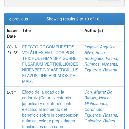
< previous
Showing results 2 to 10 of 10
Issue
Title
Author(s)
Date
2013-
EFECTO DE COMPUESTOS
Inojosa, Angelica
;
11-18
VOLÁTILES EMITIDOS POR
Silva, Rosa
;
TRICHODERMA SPP. SOBRE
Rodríguez, Iraima
;
FUSARIUM VERTICILLIOIDES
Rumbos, Nohants
;
NIRENBERG Y ASPERGILLUS
Figueroa, Rosana
FLAVUS LINK AISLADOS DE
MAÍZ.
2011
Efecto de la edad de la
Cori, Marta
;
De
codorniz (Coturnix coturnix
Basilio, Vasco
;
japonica) y del aturdimiento
Michelangeli,
eléctrico al momento del
Coromoto
;
beneficio sobre la composición
Figueroa, Rosana
;
química, color y propiedades
Galíndez, Rafael
funcionales de la carne