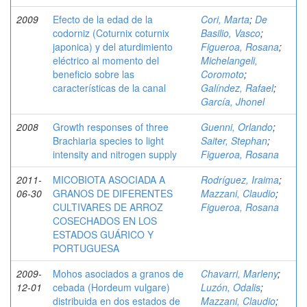
2009
Efecto de la edad de la
Cori, Marta
;
De
codorniz (Coturnix coturnix
Basilio, Vasco
;
japonica) y del aturdimiento
Figueroa, Rosana
;
eléctrico al momento del
Michelangeli,
beneficio sobre las
Coromoto
;
características de la canal
Galíndez, Rafael
;
García, Jhonel
2008
Growth responses of three
Guenni, Orlando
;
Brachiaria species to light
Saiter, Stephan
;
intensity and nitrogen supply
Figueroa, Rosana
2011-
MICOBIOTA ASOCIADA A
Rodríguez, Iraima
;
06-30
GRANOS DE DIFERENTES
Mazzani, Claudio
;
CULTIVARES DE ARROZ
Figueroa, Rosana
COSECHADOS EN LOS
ESTADOS GUÁRICO Y
PORTUGUESA
2009-
Mohos asociados a granos de
Chavarri, Marleny
;
12-01
cebada (Hordeum vulgare)
Luzón, Odalis
;
distribuida en dos estados de
Mazzani, Claudio
;