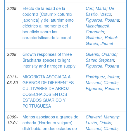
2009
Efecto de la edad de la
Cori, Marta
;
De
codorniz (Coturnix coturnix
Basilio, Vasco
;
japonica) y del aturdimiento
Figueroa, Rosana
;
eléctrico al momento del
Michelangeli,
beneficio sobre las
Coromoto
;
características de la canal
Galíndez, Rafael
;
García, Jhonel
2008
Growth responses of three
Guenni, Orlando
;
Brachiaria species to light
Saiter, Stephan
;
intensity and nitrogen supply
Figueroa, Rosana
2011-
MICOBIOTA ASOCIADA A
Rodríguez, Iraima
;
06-30
GRANOS DE DIFERENTES
Mazzani, Claudio
;
CULTIVARES DE ARROZ
Figueroa, Rosana
COSECHADOS EN LOS
ESTADOS GUÁRICO Y
PORTUGUESA
2009-
Mohos asociados a granos de
Chavarri, Marleny
;
12-01
cebada (Hordeum vulgare)
Luzón, Odalis
;
distribuida en dos estados de
Mazzani, Claudio
;