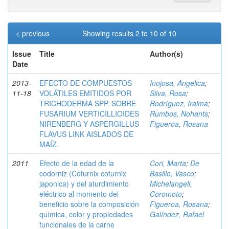
< previous
Showing results 2 to 10 of 10
Issue
Title
Author(s)
Date
2013-
EFECTO DE COMPUESTOS
Inojosa, Angelica
;
11-18
VOLÁTILES EMITIDOS POR
Silva, Rosa
;
TRICHODERMA SPP. SOBRE
Rodríguez, Iraima
;
FUSARIUM VERTICILLIOIDES
Rumbos, Nohants
;
NIRENBERG Y ASPERGILLUS
Figueroa, Rosana
FLAVUS LINK AISLADOS DE
MAÍZ.
2011
Efecto de la edad de la
Cori, Marta
;
De
codorniz (Coturnix coturnix
Basilio, Vasco
;
japonica) y del aturdimiento
Michelangeli,
eléctrico al momento del
Coromoto
;
beneficio sobre la composición
Figueroa, Rosana
;
química, color y propiedades
Galíndez, Rafael
funcionales de la carne