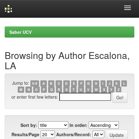
Skip
navigation
Saber UCV
Browsing by Author Escalona,
LA
Jump to:
0-9
A
B
C
D
E
F
G
H
I
J
K
L
M
N
O
P
Q
R
S
T
U
V
W
X
Y
Z
or enter first few letters:
Sort by:
In order:
Results/Page
Authors/Record: