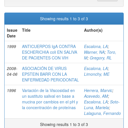
Showing results 1 to 3 of 3
Issue
Title
Author(s)
Date
1999
ANTICUERPOS IgA CONTRA
Escalona, LA
;
ESCHERICHIA coli EN SALIVA
Warner, NA
;
Toro,
DE PACIENTES CON VIH
M
;
Gregory, RL
2008-
ASOCIACIÓN DE VIRUS
Escalona, LA
;
04-06
EPSTEIN BARR CON LA
Limonchy, ME
ENFERMEDAD PERIODONTAL
1996
Variación de la Viscosidad en
Herrera, Marvic
;
un sustituto salival en base a
Acevedo, AM
;
mucina por cambios en el pH y
Escalona, LA
;
Soto-
la concentración de proteínas
Luna, Mariela
;
Lalaguna, Fernando
Showing results 1 to 3 of 3