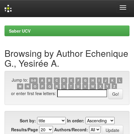
Skip
navigation
Saber UCV
Browsing by Author Echenique
G., Yesirée A.
Jump to:
0-9
A
B
C
D
E
F
G
H
I
J
K
L
M
N
O
P
Q
R
S
T
U
V
W
X
Y
Z
or enter first few letters:
Sort by:
In order:
Results/Page
Authors/Record: