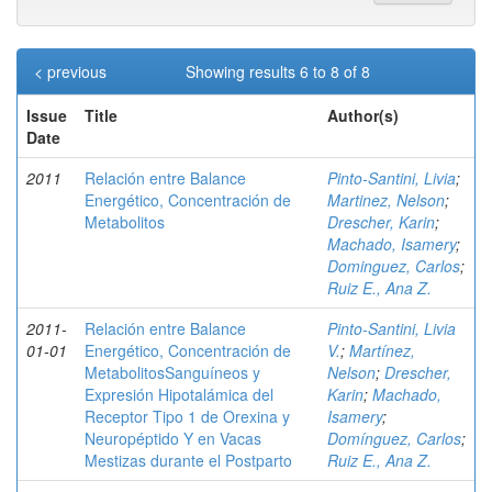
< previous
Showing results 6 to 8 of 8
Issue
Title
Author(s)
Date
2011
Relación entre Balance
Pinto-Santini, Livia
;
Energético, Concentración de
Martinez, Nelson
;
Metabolitos
Drescher, Karin
;
Machado, Isamery
;
Dominguez, Carlos
;
Ruiz E., Ana Z.
2011-
Relación entre Balance
Pinto-Santini, Livia
01-01
Energético, Concentración de
V.
;
Martínez,
MetabolitosSanguíneos y
Nelson
;
Drescher,
Expresión Hipotalámica del
Karin
;
Machado,
Receptor Tipo 1 de Orexina y
Isamery
;
Neuropéptido Y en Vacas
Domínguez, Carlos
;
Mestizas durante el Postparto
Ruiz E., Ana Z.