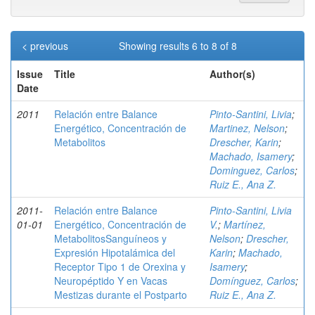
< previous
Showing results 6 to 8 of 8
Issue
Title
Author(s)
Date
2011
Relación entre Balance
Pinto-Santini, Livia
;
Energético, Concentración de
Martinez, Nelson
;
Metabolitos
Drescher, Karin
;
Machado, Isamery
;
Dominguez, Carlos
;
Ruiz E., Ana Z.
2011-
Relación entre Balance
Pinto-Santini, Livia
01-01
Energético, Concentración de
V.
;
Martínez,
MetabolitosSanguíneos y
Nelson
;
Drescher,
Expresión Hipotalámica del
Karin
;
Machado,
Receptor Tipo 1 de Orexina y
Isamery
;
Neuropéptido Y en Vacas
Domínguez, Carlos
;
Mestizas durante el Postparto
Ruiz E., Ana Z.