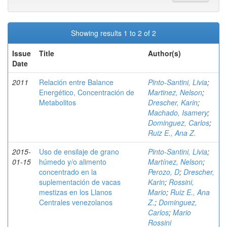
Showing results 1 to 2 of 2
Issue
Title
Author(s)
Date
2011
Relación entre Balance
Pinto-Santini, Livia
;
Energético, Concentración de
Martinez, Nelson
;
Metabolitos
Drescher, Karin
;
Machado, Isamery
;
Dominguez, Carlos
;
Ruiz E., Ana Z.
2015-
Uso de ensilaje de grano
Pinto-Santini, Livia
;
01-15
húmedo y/o alimento
Martínez, Nelson
;
concentrado en la
Perozo, D
;
Drescher,
suplementación de vacas
Karin
;
Rossini,
mestizas en los Llanos
Mario
;
Ruiz E., Ana
Centrales venezolanos
Z.
;
Dominguez,
Carlos
;
Mario
Rossini