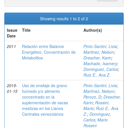
Showing results 1 to 2 of 2
Issue
Title
Author(s)
Date
2011
Relación entre Balance
Pinto-Santini, Livia
;
Energético, Concentración de
Martinez, Nelson
;
Metabolitos
Drescher, Karin
;
Machado, Isamery
;
Dominguez, Carlos
;
Ruiz E., Ana Z.
2015-
Uso de ensilaje de grano
Pinto-Santini, Livia
;
01-15
húmedo y/o alimento
Martínez, Nelson
;
concentrado en la
Perozo, D
;
Drescher,
suplementación de vacas
Karin
;
Rossini,
mestizas en los Llanos
Mario
;
Ruiz E., Ana
Centrales venezolanos
Z.
;
Dominguez,
Carlos
;
Mario
Rossini