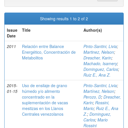
Showing results 1 to 2 of 2
Issue
Title
Author(s)
Date
2011
Relación entre Balance
Pinto-Santini, Livia
;
Energético, Concentración de
Martinez, Nelson
;
Metabolitos
Drescher, Karin
;
Machado, Isamery
;
Dominguez, Carlos
;
Ruiz E., Ana Z.
2015-
Uso de ensilaje de grano
Pinto-Santini, Livia
;
01-15
húmedo y/o alimento
Martínez, Nelson
;
concentrado en la
Perozo, D
;
Drescher,
suplementación de vacas
Karin
;
Rossini,
mestizas en los Llanos
Mario
;
Ruiz E., Ana
Centrales venezolanos
Z.
;
Dominguez,
Carlos
;
Mario
Rossini