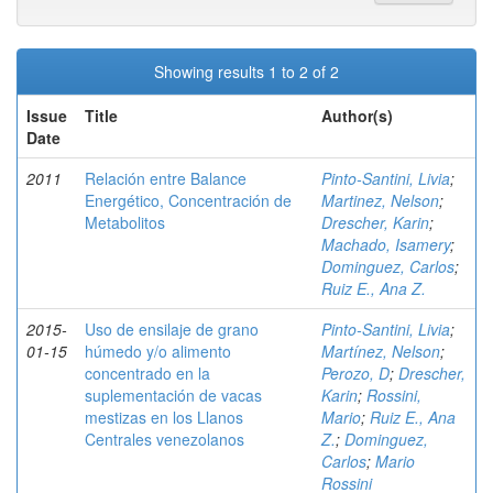
Showing results 1 to 2 of 2
Issue
Title
Author(s)
Date
2011
Relación entre Balance
Pinto-Santini, Livia
;
Energético, Concentración de
Martinez, Nelson
;
Metabolitos
Drescher, Karin
;
Machado, Isamery
;
Dominguez, Carlos
;
Ruiz E., Ana Z.
2015-
Uso de ensilaje de grano
Pinto-Santini, Livia
;
01-15
húmedo y/o alimento
Martínez, Nelson
;
concentrado en la
Perozo, D
;
Drescher,
suplementación de vacas
Karin
;
Rossini,
mestizas en los Llanos
Mario
;
Ruiz E., Ana
Centrales venezolanos
Z.
;
Dominguez,
Carlos
;
Mario
Rossini