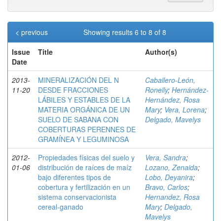
< previous
Showing results 6 to 8 of 8
Issue
Title
Author(s)
Date
2013-
MINERALIZACIÓN DEL N
Caballero-León,
11-20
DESDE FRACCIONES
Ronelly
;
Hernández-
LÁBILES Y ESTABLES DE LA
Hernández, Rosa
MATERIA ORGÁNICA DE UN
Mary
;
Vera, Lorena
;
SUELO DE SABANA CON
Delgado, Mavelys
COBERTURAS PERENNES DE
GRAMÍNEA Y LEGUMINOSA
2012-
Propiedades físicas del suelo y
Vera, Sandra
;
01-06
distribución de raíces de maíz
Lozano, Zenaida
;
bajo diferentes tipos de
Lobo, Deyanira
;
cobertura y fertilización en un
Bravo, Carlos
;
sistema conservacionista
Hernandez, Rosa
cereal-ganado
Mary
;
Delgado,
Mavelys