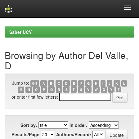
Skip
navigation
Saber UCV
Browsing by Author Del Valle,
D
Jump to:
0-9
A
B
C
D
E
F
G
H
I
J
K
L
M
N
O
P
Q
R
S
T
U
V
W
X
Y
Z
or enter first few letters:
Sort by:
In order:
Results/Page
Authors/Record: