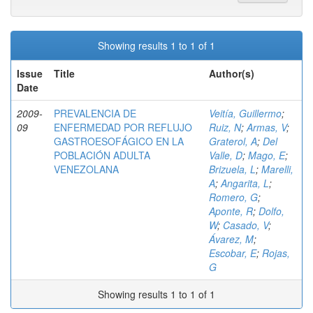
Showing results 1 to 1 of 1
Issue
Title
Author(s)
Date
2009-
PREVALENCIA DE
Veitía, Guillermo
;
09
ENFERMEDAD POR REFLUJO
Ruiz, N
;
Armas, V
;
GASTROESOFÁGICO EN LA
Graterol, A
;
Del
POBLACIÓN ADULTA
Valle, D
;
Mago, E
;
VENEZOLANA
Brizuela, L
;
Marelli,
A
;
Angarita, L
;
Romero, G
;
Aponte, R
;
Dolfo,
W
;
Casado, V
;
Ávarez, M
;
Escobar, E
;
Rojas,
G
Showing results 1 to 1 of 1