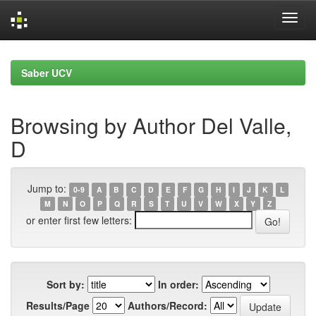
Skip
navigation
Saber UCV
Browsing by Author Del Valle,
D
Jump to:
0-9
A
B
C
D
E
F
G
H
I
J
K
L
M
N
O
P
Q
R
S
T
U
V
W
X
Y
Z
or enter first few letters:
Sort by:
In order:
Results/Page
Authors/Record: