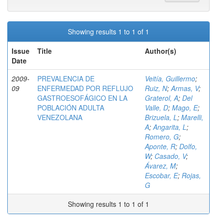
Showing results 1 to 1 of 1
Issue
Title
Author(s)
Date
2009-
PREVALENCIA DE
Veitía, Guillermo
;
09
ENFERMEDAD POR REFLUJO
Ruiz, N
;
Armas, V
;
GASTROESOFÁGICO EN LA
Graterol, A
;
Del
POBLACIÓN ADULTA
Valle, D
;
Mago, E
;
VENEZOLANA
Brizuela, L
;
Marelli,
A
;
Angarita, L
;
Romero, G
;
Aponte, R
;
Dolfo,
W
;
Casado, V
;
Ávarez, M
;
Escobar, E
;
Rojas,
G
Showing results 1 to 1 of 1