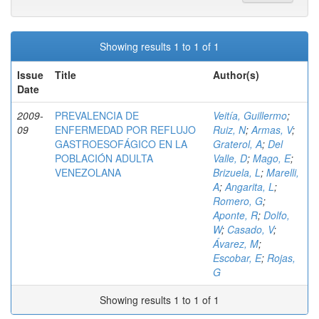
Showing results 1 to 1 of 1
Issue
Title
Author(s)
Date
2009-
PREVALENCIA DE
Veitía, Guillermo
;
09
ENFERMEDAD POR REFLUJO
Ruiz, N
;
Armas, V
;
GASTROESOFÁGICO EN LA
Graterol, A
;
Del
POBLACIÓN ADULTA
Valle, D
;
Mago, E
;
VENEZOLANA
Brizuela, L
;
Marelli,
A
;
Angarita, L
;
Romero, G
;
Aponte, R
;
Dolfo,
W
;
Casado, V
;
Ávarez, M
;
Escobar, E
;
Rojas,
G
Showing results 1 to 1 of 1