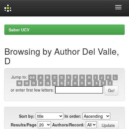
Skip
navigation
Saber UCV
Browsing by Author Del Valle,
D
Jump to:
0-9
A
B
C
D
E
F
G
H
I
J
K
L
M
N
O
P
Q
R
S
T
U
V
W
X
Y
Z
or enter first few letters:
Sort by:
In order:
Results/Page
Authors/Record: