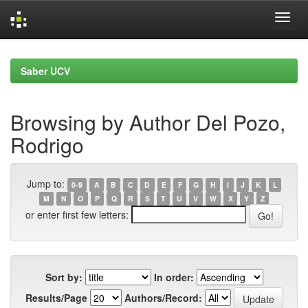
Skip
navigation
Saber UCV
Browsing by Author Del Pozo,
Rodrigo
Jump to:
0-9
A
B
C
D
E
F
G
H
I
J
K
L
M
N
O
P
Q
R
S
T
U
V
W
X
Y
Z
or enter first few letters:
Sort by:
In order:
Results/Page
Authors/Record: