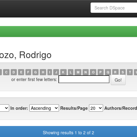
ozo, Rodrigo
C
D
E
F
G
H
I
J
K
L
M
N
O
P
Q
R
S
T
or enter first few letters:
In order:
Results/Page
Authors/Record
Showing results 1 to 2 of 2