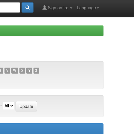
Sign on to:
Language
U
V
W
X
Y
Z
: