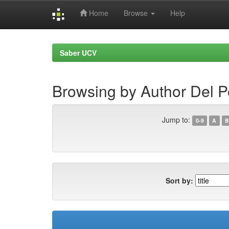
Home
Browse
Help
Skip
navigation
Saber UCV
Browsing by Author Del P
Jump to:
0-9
A
B
Sort by: