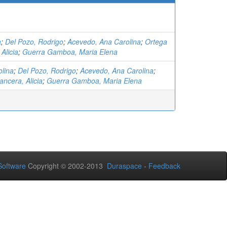
a
;
Del Pozo, Rodrigo
;
Acevedo, Ana Carolina
;
Ortega
Alicia
;
Guerra Gamboa, Maria Elena
lina
;
Del Pozo, Rodrigo
;
Acevedo, Ana Carolina
;
ncera, Alicia
;
Guerra Gamboa, Maria Elena
oftware
Copyright © 2002-2013
Duraspace
-
Feedback