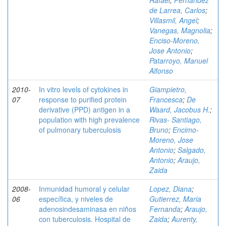
Rafael
;
Fernandez
de Larrea, Carlos
;
Villasmil, Angel
;
Vanegas, Magnolia
;
Enciso-Moreno,
Jose Antonio
;
Patarroyo, Manuel
Alfonso
2010-
In vitro levels of cytokines in
Giampietro,
07
response to purified protein
Francesca
;
De
derivative (PPD) antigen in a
Waard, Jacobus H.
;
population with high prevalence
Rivas- Santiago,
of pulmonary tuberculosis
Bruno
;
Encimo-
Moreno, Jose
Antonio
;
Salgado,
Antonio
;
Araujo,
Zaida
2008-
Inmunidad humoral y celular
Lopez, Diana
;
06
específica, y niveles de
Gutierrez, Maria
adenosindesaminasa en niños
Fernanda
;
Araujo,
con tuberculosis. Hospital de
Zaida
;
Aurenty,