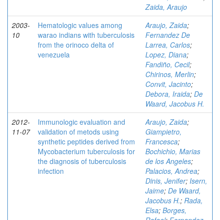
Zaida, Araujo
2003-
Hematologic values among
Araujo, Zaida
;
10
warao indians with tuberculosis
Fernandez De
from the orinoco delta of
Larrea, Carlos
;
venezuela
Lopez, Diana
;
Fandiño, Cecil
;
Chirinos, Merlin
;
Convit, Jacinto
;
Debora, Iraida
;
De
Waard, Jacobus H.
2012-
Immunologic evaluation and
Araujo, Zaida
;
11-07
validation of metods using
Giampietro,
synthetic peptides derived from
Francesca
;
Mycobacterium tuberculosis for
Bochichio, Marias
the diagnosis of tuberculosis
de los Angeles
;
infection
Palacios, Andrea
;
Dinis, Jenifer
;
Isern,
Jaime
;
De Waard,
Jacobus H.
;
Rada,
Elsa
;
Borges,