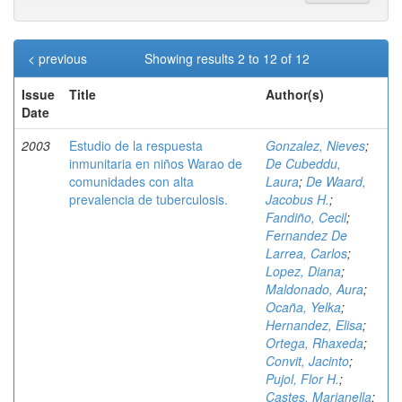
< previous
Showing results 2 to 12 of 12
Issue
Title
Author(s)
Date
2003
Estudio de la respuesta
Gonzalez, Nieves
;
inmunitaria en niños Warao de
De Cubeddu,
comunidades con alta
Laura
;
De Waard,
prevalencia de tuberculosis.
Jacobus H.
;
Fandiño, Cecil
;
Fernandez De
Larrea, Carlos
;
Lopez, Diana
;
Maldonado, Aura
;
Ocaña, Yelka
;
Hernandez, Elisa
;
Ortega, Rhaxeda
;
Convit, Jacinto
;
Pujol, Flor H.
;
Castes, Marianella
;