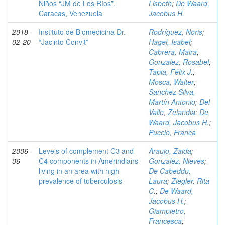
Niños “JM de Los Ríos”.
Lisbeth
;
De Waard,
Caracas, Venezuela
Jacobus H.
2018-
Instituto de Biomedicina Dr.
Rodríguez, Noris
;
02-20
“Jacinto Convit”
Hagel, Isabel
;
Cabrera, Maira
;
Gonzalez, Rosabel
;
Tapia, Félix J.
;
Mosca, Walter
;
Sanchez Silva,
Martín Antonio
;
Del
Valle, Zelandia
;
De
Waard, Jacobus H.
;
Puccio, Franca
2006-
Levels of complement C3 and
Araujo, Zaida
;
06
C4 components in Amerindians
Gonzalez, Nieves
;
living in an area with high
De Cabeddu,
prevalence of tuberculosis
Laura
;
Ziegler, Rita
C.
;
De Waard,
Jacobus H.
;
Giampietro,
Francesca
;