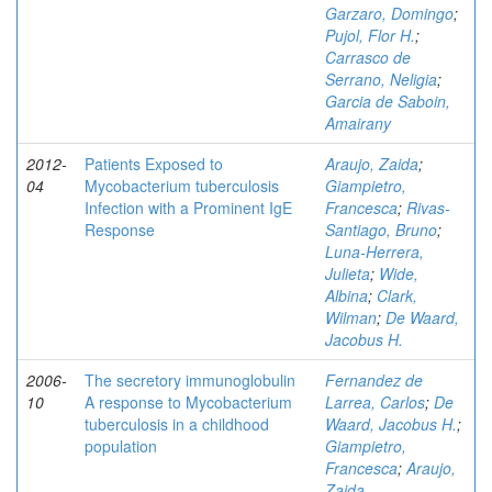
Garzaro, Domingo
;
Pujol, Flor H.
;
Carrasco de
Serrano, Neligia
;
Garcia de Saboin,
Amairany
2012-
Patients Exposed to
Araujo, Zaida
;
04
Mycobacterium tuberculosis
Giampietro,
Infection with a Prominent IgE
Francesca
;
Rivas-
Response
Santiago, Bruno
;
Luna-Herrera,
Julieta
;
Wide,
Albina
;
Clark,
Wilman
;
De Waard,
Jacobus H.
2006-
The secretory immunoglobulin
Fernandez de
10
A response to Mycobacterium
Larrea, Carlos
;
De
tuberculosis in a childhood
Waard, Jacobus H.
;
population
Giampietro,
Francesca
;
Araujo,
Zaida