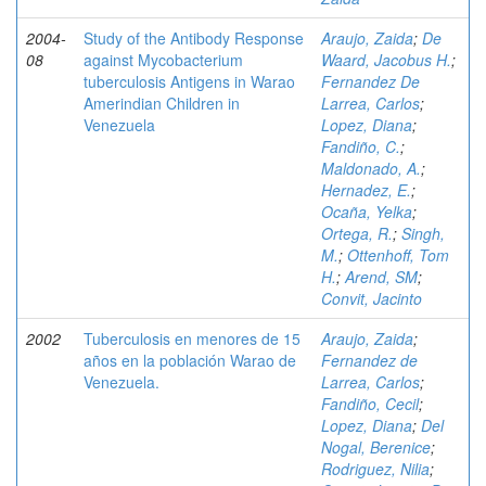
2004-
Study of the Antibody Response
Araujo, Zaida
;
De
08
against Mycobacterium
Waard, Jacobus H.
;
tuberculosis Antigens in Warao
Fernandez De
Amerindian Children in
Larrea, Carlos
;
Venezuela
Lopez, Diana
;
Fandiño, C.
;
Maldonado, A.
;
Hernadez, E.
;
Ocaña, Yelka
;
Ortega, R.
;
Singh,
M.
;
Ottenhoff, Tom
H.
;
Arend, SM
;
Convit, Jacinto
2002
Tuberculosis en menores de 15
Araujo, Zaida
;
años en la población Warao de
Fernandez de
Venezuela.
Larrea, Carlos
;
Fandiño, Cecil
;
Lopez, Diana
;
Del
Nogal, Berenice
;
Rodriguez, Nilia
;