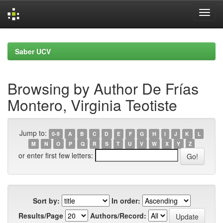
Skip
navigation
Saber UCV
Browsing by Author De Frías
Montero, Virginia Teotiste
Jump to:
0-9
A
B
C
D
E
F
G
H
I
J
K
L
M
N
O
P
Q
R
S
T
U
V
W
X
Y
Z
or enter first few letters:
Sort by:
In order:
Results/Page
Authors/Record: