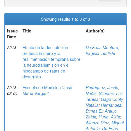
Showing results 1 to 3 of 3
Issue
Title
Author(s)
Date
2013
Efecto de la desnutrición
De Frías Montero,
proteíca in útero y la
Virginia Teotiste
realimetnación temprana sobre
la neurotransmisión en el
hipocampo de ratas en
desarrollo
2018-
Escuela de Medicina “José
Rodríguez, Jesús
;
03-01
María Vargas”
Núñez Sifontes, Luz
Teresa
;
Gago Couty,
Natalia
;
Hernández,
Dimas E.
;
Araujo,
Zaida
;
Hung, Alida
;
Alfonzo Díaz, Miguel
Antonio
;
De Frías