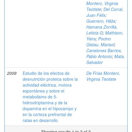
Montero, Virginia
Teotiste
;
Del Corral,
Juan Félix
;
Guerrero, Hilda
;
Hamana Zorrilla,
Leticia G
;
Mathison,
Yaira
;
Pocino
Gistau, Marisol
;
Canelones Barrios,
Pablo Antonio
;
Mata,
Salvador
2009
Estudio de los efectos de
De Frías Montero,
desnutrición proteica sobre la
Virginia Teotiste
actividad eléctrica, motora
espontánea y sobre el
metabolismo de 5-
hidroxitriptamina y de la
dopamina en el hipocampo y
en la corteza prefrontal de
ratas en desarrollo
Showing results 1 to 3 of 3