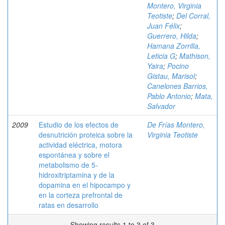
Montero, Virginia
Teotiste
;
Del Corral,
Juan Félix
;
Guerrero, Hilda
;
Hamana Zorrilla,
Leticia G
;
Mathison,
Yaira
;
Pocino
Gistau, Marisol
;
Canelones Barrios,
Pablo Antonio
;
Mata,
Salvador
2009
Estudio de los efectos de
De Frías Montero,
desnutrición proteica sobre la
Virginia Teotiste
actividad eléctrica, motora
espontánea y sobre el
metabolismo de 5-
hidroxitriptamina y de la
dopamina en el hipocampo y
en la corteza prefrontal de
ratas en desarrollo
Showing results 1 to 3 of 3