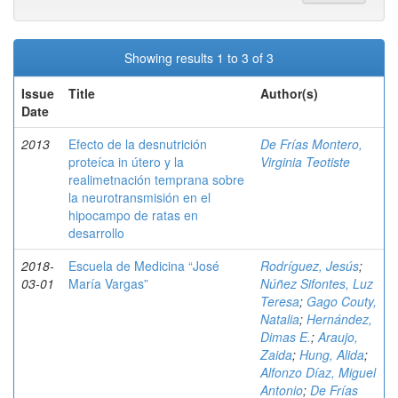
Showing results 1 to 3 of 3
Issue
Title
Author(s)
Date
2013
Efecto de la desnutrición
De Frías Montero,
proteíca in útero y la
Virginia Teotiste
realimetnación temprana sobre
la neurotransmisión en el
hipocampo de ratas en
desarrollo
2018-
Escuela de Medicina “José
Rodríguez, Jesús
;
03-01
María Vargas”
Núñez Sifontes, Luz
Teresa
;
Gago Couty,
Natalia
;
Hernández,
Dimas E.
;
Araujo,
Zaida
;
Hung, Alida
;
Alfonzo Díaz, Miguel
Antonio
;
De Frías