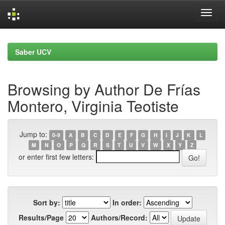
Skip
navigation
Saber UCV
Browsing by Author De Frías
Montero, Virginia Teotiste
Jump to:
0-9
A
B
C
D
E
F
G
H
I
J
K
L
M
N
O
P
Q
R
S
T
U
V
W
X
Y
Z
or enter first few letters:
Sort by:
In order:
Results/Page
Authors/Record: