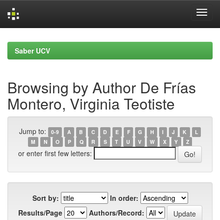
Skip
navigation
Saber UCV
Browsing by Author De Frías
Montero, Virginia Teotiste
Jump to:
0-9
A
B
C
D
E
F
G
H
I
J
K
L
M
N
O
P
Q
R
S
T
U
V
W
X
Y
Z
or enter first few letters:
Sort by:
In order:
Results/Page
Authors/Record: