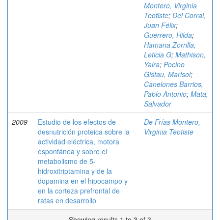
Montero, Virginia
Teotiste
;
Del Corral,
Juan Félix
;
Guerrero, Hilda
;
Hamana Zorrilla,
Leticia G
;
Mathison,
Yaira
;
Pocino
Gistau, Marisol
;
Canelones Barrios,
Pablo Antonio
;
Mata,
Salvador
2009
Estudio de los efectos de
De Frías Montero,
desnutrición proteica sobre la
Virginia Teotiste
actividad eléctrica, motora
espontánea y sobre el
metabolismo de 5-
hidroxitriptamina y de la
dopamina en el hipocampo y
en la corteza prefrontal de
ratas en desarrollo
Showing results 1 to 3 of 3