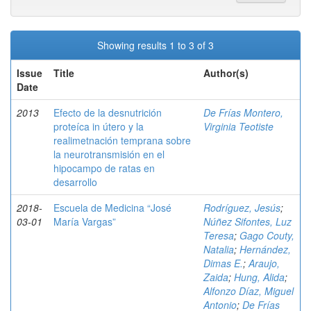
Showing results 1 to 3 of 3
Issue
Title
Author(s)
Date
2013
Efecto de la desnutrición
De Frías Montero,
proteíca in útero y la
Virginia Teotiste
realimetnación temprana sobre
la neurotransmisión en el
hipocampo de ratas en
desarrollo
2018-
Escuela de Medicina “José
Rodríguez, Jesús
;
03-01
María Vargas”
Núñez Sifontes, Luz
Teresa
;
Gago Couty,
Natalia
;
Hernández,
Dimas E.
;
Araujo,
Zaida
;
Hung, Alida
;
Alfonzo Díaz, Miguel
Antonio
;
De Frías