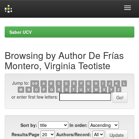
Skip
navigation
Saber UCV
Browsing by Author De Frías
Montero, Virginia Teotiste
Jump to:
0-9
A
B
C
D
E
F
G
H
I
J
K
L
M
N
O
P
Q
R
S
T
U
V
W
X
Y
Z
or enter first few letters:
Sort by:
In order:
Results/Page
Authors/Record: