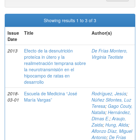
Showing results 1 to 3 of 3
Issue
Title
Author(s)
Date
2013
Efecto de la desnutrición
De Frías Montero,
proteíca in útero y la
Virginia Teotiste
realimetnación temprana sobre
la neurotransmisión en el
hipocampo de ratas en
desarrollo
2018-
Escuela de Medicina “José
Rodríguez, Jesús
;
03-01
María Vargas”
Núñez Sifontes, Luz
Teresa
;
Gago Couty,
Natalia
;
Hernández,
Dimas E.
;
Araujo,
Zaida
;
Hung, Alida
;
Alfonzo Díaz, Miguel
Antonio
;
De Frías