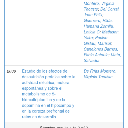
Montero, Virginia
Teotiste
;
Del Corral,
Juan Félix
;
Guerrero, Hilda
;
Hamana Zorrilla,
Leticia G
;
Mathison,
Yaira
;
Pocino
Gistau, Marisol
;
Canelones Barrios,
Pablo Antonio
;
Mata,
Salvador
2009
Estudio de los efectos de
De Frías Montero,
desnutrición proteica sobre la
Virginia Teotiste
actividad eléctrica, motora
espontánea y sobre el
metabolismo de 5-
hidroxitriptamina y de la
dopamina en el hipocampo y
en la corteza prefrontal de
ratas en desarrollo
Showing results 1 to 3 of 3