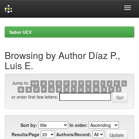
Skip
navigation
Saber UCV
Browsing by Author Díaz P.,
Luis E.
Jump to:
0-9
A
B
C
D
E
F
G
H
I
J
K
L
M
N
O
P
Q
R
S
T
U
V
W
X
Y
Z
or enter first few letters:
Sort by:
In order:
Results/Page
Authors/Record: