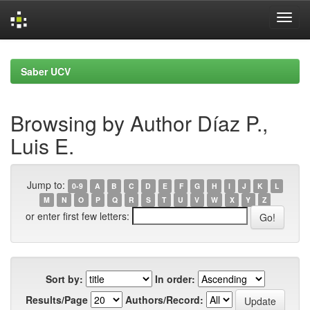
Skip
navigation
Saber UCV
Browsing by Author Díaz P.,
Luis E.
Jump to:
0-9
A
B
C
D
E
F
G
H
I
J
K
L
M
N
O
P
Q
R
S
T
U
V
W
X
Y
Z
or enter first few letters:
Sort by:
In order:
Results/Page
Authors/Record: