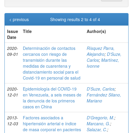
< previous
Showing results 2 to 4 of 4
Issue
Title
Author(s)
Date
2020-
Determinación de contactos
Rísquez Parra,
09-01
cercanos con riesgo de
Alejandro
;
D'Suze,
transmisión durante las
Carlos
;
Martínez,
medidas de cuarentena y
Ivonne
distanciamiento social para el
Covid-19 en personal de salud
2020-
Epidemiología del COVID-19
D'Suze, Carlos
;
12-01
en Venezuela, a seis meses de
Fernández Silano,
la denuncia de los primeros
Mariano
casos en China
2013-
Factores asociados a
D'Gregorio, M.
;
12-03
hipertensión arterial e índice
Marcano, G.
;
de masa corporal en pacientes
Salazar, C.
;