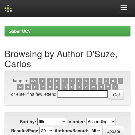
Skip
navigation
Saber UCV
Browsing by Author D'Suze,
Carlos
Jump to:
0-9
A
B
C
D
E
F
G
H
I
J
K
L
M
N
O
P
Q
R
S
T
U
V
W
X
Y
Z
or enter first few letters:
Sort by:
In order:
Results/Page
Authors/Record: