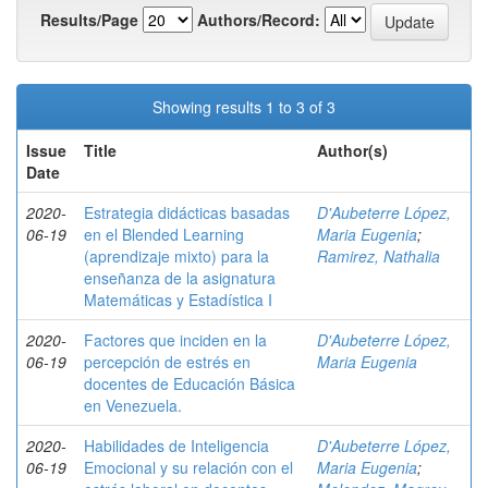
Results/Page
Authors/Record:
Showing results 1 to 3 of 3
Issue
Title
Author(s)
Date
2020-
Estrategia didácticas basadas
D'Aubeterre López,
06-19
en el Blended Learning
Maria Eugenia
;
(aprendizaje mixto) para la
Ramirez, Nathalia
enseñanza de la asignatura
Matemáticas y Estadística I
2020-
Factores que inciden en la
D'Aubeterre López,
06-19
percepción de estrés en
Maria Eugenia
docentes de Educación Básica
en Venezuela.
2020-
Habilidades de Inteligencia
D'Aubeterre López,
06-19
Emocional y su relación con el
Maria Eugenia
;