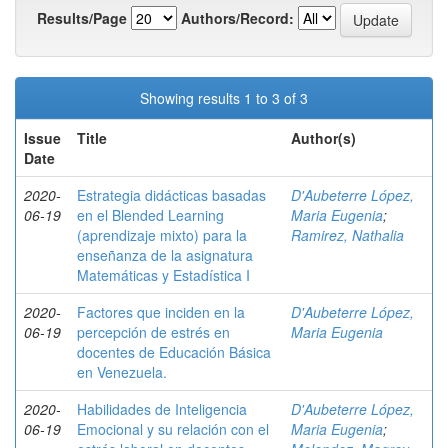
Results/Page
Authors/Record:
Showing results 1 to 3 of 3
Issue
Title
Author(s)
Date
2020-
Estrategia didácticas basadas
D'Aubeterre López,
06-19
en el Blended Learning
Maria Eugenia
;
(aprendizaje mixto) para la
Ramirez, Nathalia
enseñanza de la asignatura
Matemáticas y Estadística I
2020-
Factores que inciden en la
D'Aubeterre López,
06-19
percepción de estrés en
Maria Eugenia
docentes de Educación Básica
en Venezuela.
2020-
Habilidades de Inteligencia
D'Aubeterre López,
06-19
Emocional y su relación con el
Maria Eugenia
;