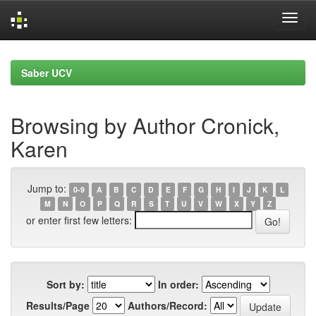
Skip
navigation
Saber UCV
Browsing by Author Cronick,
Karen
Jump to:
0-9
A
B
C
D
E
F
G
H
I
J
K
L
M
N
O
P
Q
R
S
T
U
V
W
X
Y
Z
or enter first few letters:
Sort by:
In order:
Results/Page
Authors/Record: