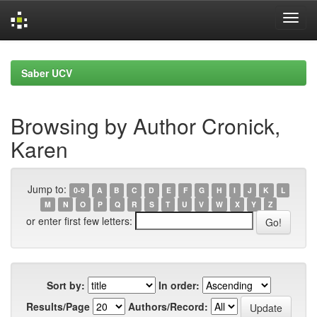
Skip
navigation
Saber UCV
Browsing by Author Cronick,
Karen
Jump to:
0-9
A
B
C
D
E
F
G
H
I
J
K
L
M
N
O
P
Q
R
S
T
U
V
W
X
Y
Z
or enter first few letters:
Sort by:
In order:
Results/Page
Authors/Record: