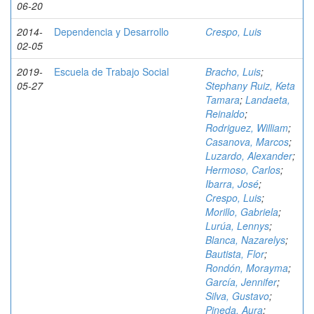
06-20
2014-
Dependencia y Desarrollo
Crespo, Luis
02-05
2019-
Escuela de Trabajo Social
Bracho, Luis
;
05-27
Stephany Ruiz, Keta
Tamara
;
Landaeta,
Reinaldo
;
Rodriguez, William
;
Casanova, Marcos
;
Luzardo, Alexander
;
Hermoso, Carlos
;
Ibarra, José
;
Crespo, Luis
;
Morillo, Gabriela
;
Lurúa, Lennys
;
Blanca, Nazarelys
;
Bautista, Flor
;
Rondón, Morayma
;
García, Jennifer
;
Silva, Gustavo
;
Pineda, Aura
;