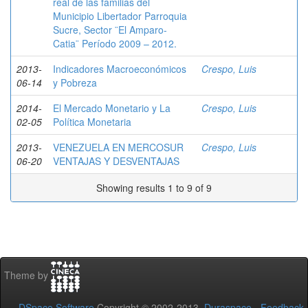
real de las familias del
Municipio Libertador Parroquia
Sucre, Sector ¨El Amparo-
Catia¨ Período 2009 – 2012.
2013-
Indicadores Macroeconómicos
Crespo, Luis
06-14
y Pobreza
2014-
El Mercado Monetario y La
Crespo, Luis
02-05
Política Monetaria
2013-
VENEZUELA EN MERCOSUR
Crespo, Luis
06-20
VENTAJAS Y DESVENTAJAS
Showing results 1 to 9 of 9
Theme by
DSpace Software
Copyright © 2002-2013
Duraspace
-
Feedback