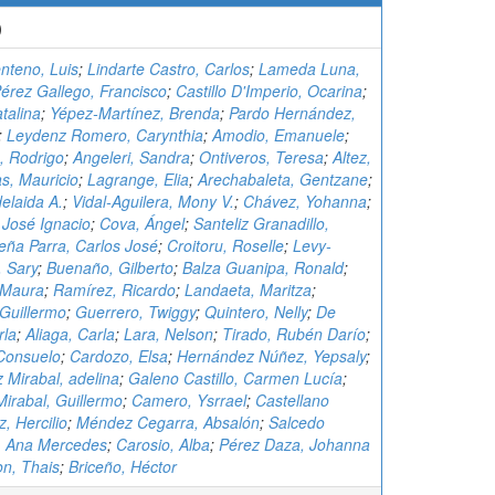
)
nteno, Luis
;
Lindarte Castro, Carlos
;
Lameda Luna,
érez Gallego, Francisco
;
Castillo D'Imperio, Ocarina
;
talina
;
Yépez-Martínez, Brenda
;
Pardo Hernández,
;
Leydenz Romero, Carynthia
;
Amodio, Emanuele
;
, Rodrigo
;
Angeleri, Sandra
;
Ontiveros, Teresa
;
Altez,
s, Mauricio
;
Lagrange, Elia
;
Arechabaleta, Gentzane
;
delaida A.
;
Vidal-Aguilera, Mony V.
;
Chávez, Yohanna
;
 José Ignacio
;
Cova, Ángel
;
Santeliz Granadillo,
eña Parra, Carlos José
;
Croitoru, Roselle
;
Levy-
, Sary
;
Buenaño, Gilberto
;
Balza Guanipa, Ronald
;
 Maura
;
Ramírez, Ricardo
;
Landaeta, Maritza
;
Guillermo
;
Guerrero, Twiggy
;
Quintero, Nelly
;
De
rla
;
Aliaga, Carla
;
Lara, Nelson
;
Tirado, Rubén Darío
;
Consuelo
;
Cardozo, Elsa
;
Hernández Núñez, Yepsaly
;
 Mirabal, adelina
;
Galeno Castillo, Carmen Lucía
;
rabal, Guillermo
;
Camero, Ysrrael
;
Castellano
, Hercilio
;
Méndez Cegarra, Absalón
;
Salcedo
, Ana Mercedes
;
Carosio, Alba
;
Pérez Daza, Johanna
n, Thais
;
Briceño, Héctor