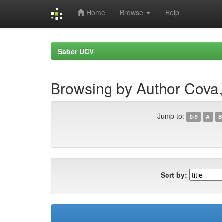
Home
Browse
Help
Skip
navigation
Saber UCV
Browsing by Author Cova
Jump to:
0-9
A
B
Sort by: