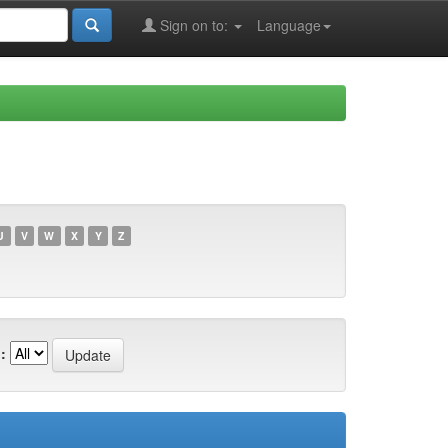
Sign on to:
Language
U
V
W
X
Y
Z
: