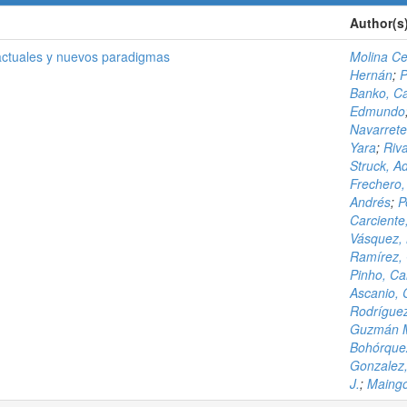
Author(s
 actuales y nuevos paradigmas
Molina Ce
Hernán
;
P
Banko, Ca
Edmundo
Navarrete
Yara
;
Riva
Struck, A
Frechero,
Andrés
;
P
Carciente
Vásquez,
Ramírez, 
Pinho, Ca
Ascanio, 
Rodríguez
Guzmán Mi
Bohórquez
Gonzalez
J.
;
Maingo