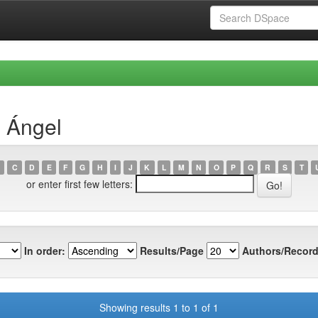
, Ángel
C
D
E
F
G
H
I
J
K
L
M
N
O
P
Q
R
S
T
or enter first few letters:
In order:
Results/Page
Authors/Record
Showing results 1 to 1 of 1