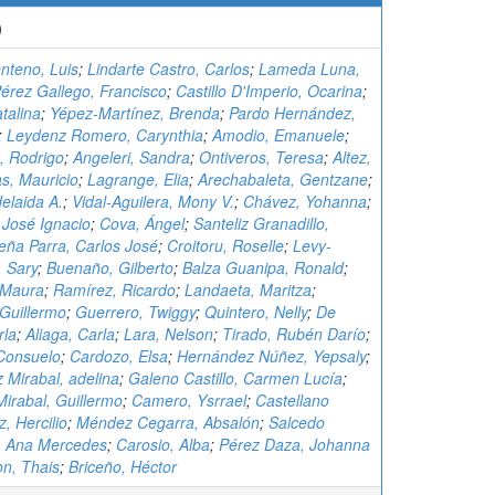
)
nteno, Luis
;
Lindarte Castro, Carlos
;
Lameda Luna,
érez Gallego, Francisco
;
Castillo D'Imperio, Ocarina
;
talina
;
Yépez-Martínez, Brenda
;
Pardo Hernández,
;
Leydenz Romero, Carynthia
;
Amodio, Emanuele
;
, Rodrigo
;
Angeleri, Sandra
;
Ontiveros, Teresa
;
Altez,
s, Mauricio
;
Lagrange, Elia
;
Arechabaleta, Gentzane
;
delaida A.
;
Vidal-Aguilera, Mony V.
;
Chávez, Yohanna
;
 José Ignacio
;
Cova, Ángel
;
Santeliz Granadillo,
eña Parra, Carlos José
;
Croitoru, Roselle
;
Levy-
, Sary
;
Buenaño, Gilberto
;
Balza Guanipa, Ronald
;
 Maura
;
Ramírez, Ricardo
;
Landaeta, Maritza
;
Guillermo
;
Guerrero, Twiggy
;
Quintero, Nelly
;
De
rla
;
Aliaga, Carla
;
Lara, Nelson
;
Tirado, Rubén Darío
;
Consuelo
;
Cardozo, Elsa
;
Hernández Núñez, Yepsaly
;
 Mirabal, adelina
;
Galeno Castillo, Carmen Lucía
;
rabal, Guillermo
;
Camero, Ysrrael
;
Castellano
, Hercilio
;
Méndez Cegarra, Absalón
;
Salcedo
, Ana Mercedes
;
Carosio, Alba
;
Pérez Daza, Johanna
n, Thais
;
Briceño, Héctor