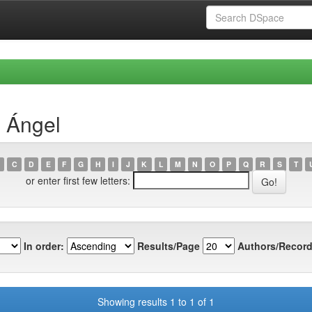
, Ángel
C
D
E
F
G
H
I
J
K
L
M
N
O
P
Q
R
S
T
or enter first few letters:
In order:
Results/Page
Authors/Record
Showing results 1 to 1 of 1