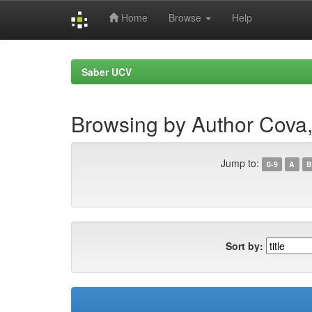
Home
Browse
Help
Skip
navigation
Saber UCV
Browsing by Author Cova
Jump to:
0-9
A
B
Sort by: