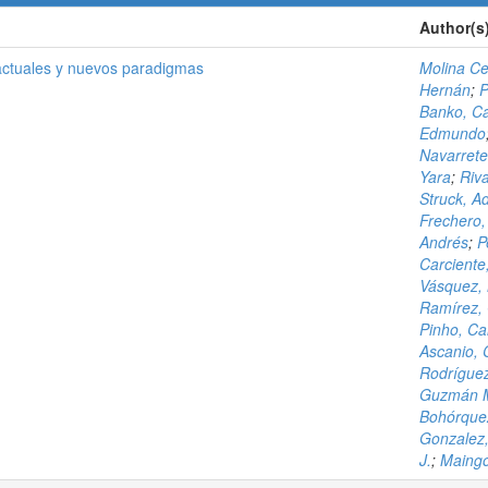
Author(s
 actuales y nuevos paradigmas
Molina Ce
Hernán
;
P
Banko, Ca
Edmundo
Navarrete
Yara
;
Riva
Struck, A
Frechero,
Andrés
;
P
Carciente
Vásquez,
Ramírez, 
Pinho, Ca
Ascanio, 
Rodríguez
Guzmán Mi
Bohórquez
Gonzalez
J.
;
Maingo