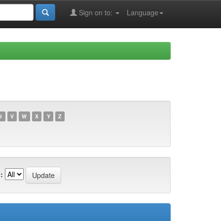
Sign on to:
Language
U
V
W
X
Y
Z
: