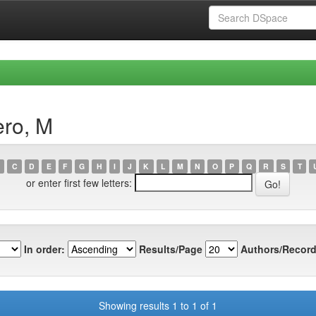
ero, M
C
D
E
F
G
H
I
J
K
L
M
N
O
P
Q
R
S
T
or enter first few letters:
In order:
Results/Page
Authors/Record
Showing results 1 to 1 of 1