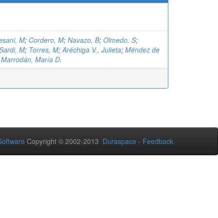
esani, M
;
Cordero, M
;
Navazo, B
;
Olmedo, S
;
Sardi, M
;
Torres, M
;
Aréchiga V., Julieta
;
Méndez de
;
Marrodán, María D.
oftware
Copyright © 2002-2013
Duraspace
-
Feedback