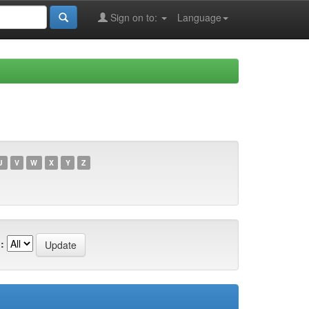
Sign on to:
Language
U
V
W
X
Y
Z
: