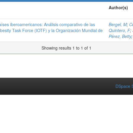
Author(s)
países iberoamericanos: Análisis comparativo de las
Bergel, M
;
C
Obesity Task Force (IOTF) y la Organización Mundial de
Quintero, F
;
Pérez, Betty
Showing results 1 to 1 of 1
DSpace S