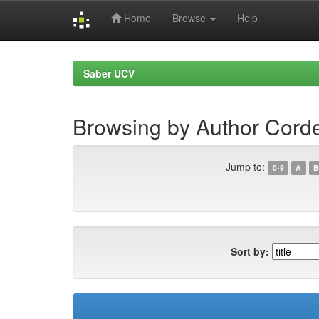
Home
Browse
Help
Skip
navigation
Saber UCV
Browsing by Author Cord
Jump to:
0-9
A
B
Sort by: