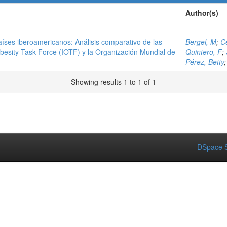
Author(s)
países iberoamericanos: Análisis comparativo de las
Bergel, M
;
C
Obesity Task Force (IOTF) y la Organización Mundial de
Quintero, F
;
Pérez, Betty
Showing results 1 to 1 of 1
DSpace S