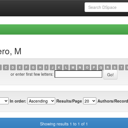
ero, M
C
D
E
F
G
H
I
J
K
L
M
N
O
P
Q
R
S
T
or enter first few letters:
In order:
Results/Page
Authors/Record
Showing results 1 to 1 of 1