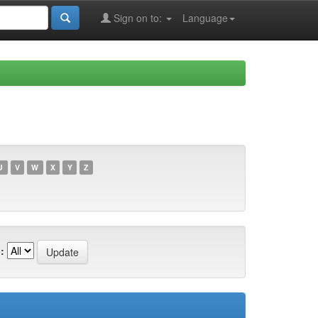
Sign on to:
Language
U
V
W
X
Y
Z
: