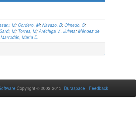
esani, M
;
Cordero, M
;
Navazo, B
;
Olmedo, S
;
Sardi, M
;
Torres, M
;
Aréchiga V., Julieta
;
Méndez de
;
Marrodán, María D.
oftware
Copyright © 2002-2013
Duraspace
-
Feedback