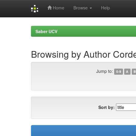
Home
Browse
Help
Skip
navigation
Saber UCV
Browsing by Author Cord
Jump to:
0-9
A
B
Sort by: