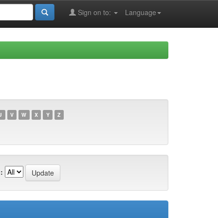
Sign on to:
Language
U
V
W
X
Y
Z
: