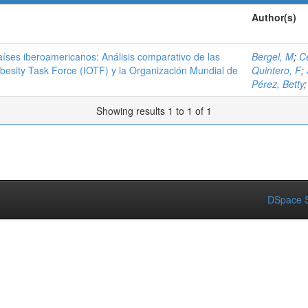
Author(s)
países iberoamericanos: Análisis comparativo de las
Bergel, M
;
C
Obesity Task Force (IOTF) y la Organización Mundial de
Quintero, F
;
Pérez, Betty
Showing results 1 to 1 of 1
DSpace S