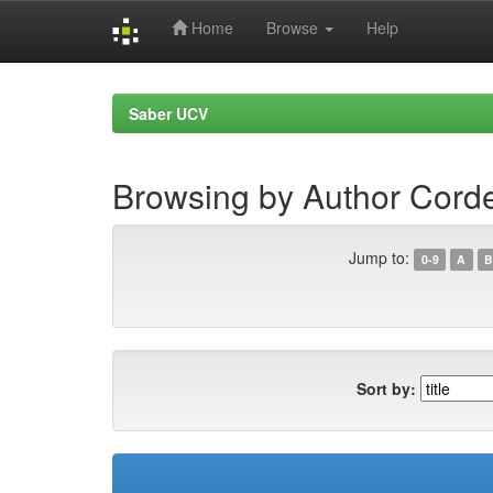
Home
Browse
Help
Skip
navigation
Saber UCV
Browsing by Author Cord
Jump to:
0-9
A
B
Sort by: