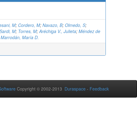
esani, M
;
Cordero, M
;
Navazo, B
;
Olmedo, S
;
Sardi, M
;
Torres, M
;
Aréchiga V., Julieta
;
Méndez de
;
Marrodán, María D.
oftware
Copyright © 2002-2013
Duraspace
-
Feedback