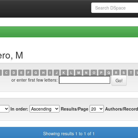
ero, M
C
D
E
F
G
H
I
J
K
L
M
N
O
P
Q
R
S
T
or enter first few letters:
In order:
Results/Page
Authors/Record
Showing results 1 to 1 of 1