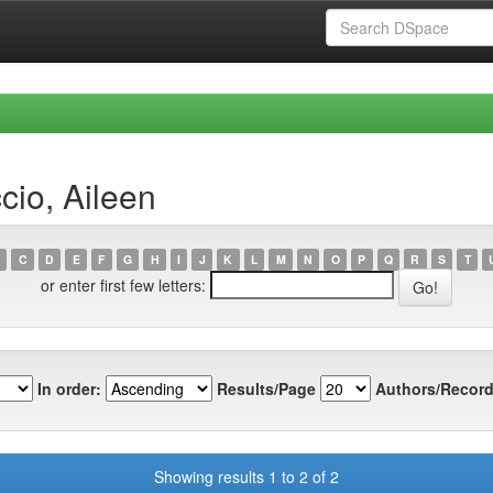
cio, Aileen
C
D
E
F
G
H
I
J
K
L
M
N
O
P
Q
R
S
T
or enter first few letters:
In order:
Results/Page
Authors/Record
Showing results 1 to 2 of 2