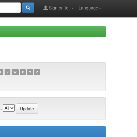
Sign on to:
Language
U
V
W
X
Y
Z
: