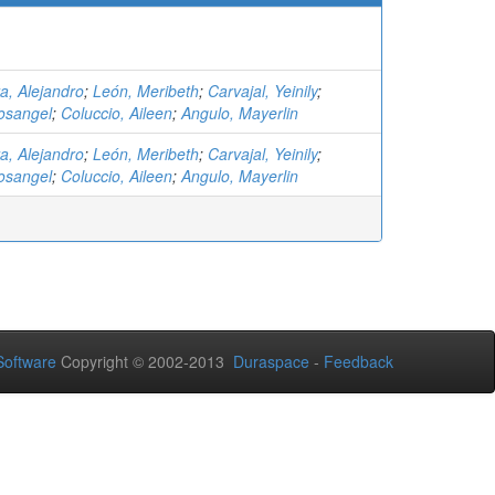
a, Alejandro
;
León, Meribeth
;
Carvajal, Yeinily
;
osangel
;
Coluccio, Aileen
;
Angulo, Mayerlin
a, Alejandro
;
León, Meribeth
;
Carvajal, Yeinily
;
osangel
;
Coluccio, Aileen
;
Angulo, Mayerlin
oftware
Copyright © 2002-2013
Duraspace
-
Feedback