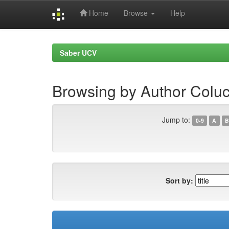
Home
Browse
Help
Skip
navigation
Saber UCV
Browsing by Author Coluc
Jump to:
0-9
A
B
Sort by: