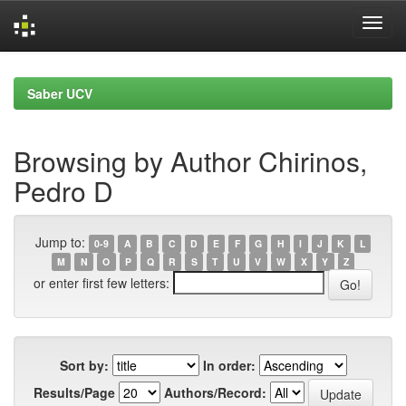
Skip
navigation
Saber UCV
Browsing by Author Chirinos,
Pedro D
Jump to:
0-9
A
B
C
D
E
F
G
H
I
J
K
L
M
N
O
P
Q
R
S
T
U
V
W
X
Y
Z
or enter first few letters:
Sort by:
In order:
Results/Page
Authors/Record: