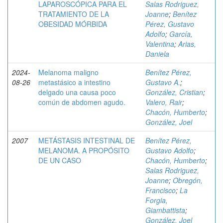
LAPAROSCÓPICA PARA EL
Salas Rodriguez,
TRATAMIENTO DE LA
Joanne
;
Benítez
OBESIDAD MÓRBIDA
Pérez, Gustavo
Adolfo
;
García,
Valentina
;
Arias,
Daniela
2024-
Melanoma maligno
Benítez Pérez,
08-26
metastásico a intestino
Gustavo A.
;
delgado una causa poco
González, Cristian
;
común de abdomen agudo.
Valero, Rair
;
Chacón, Humberto
;
González, Joel
2007
METÁSTASIS INTESTINAL DE
Benítez Pérez,
MELANOMA. A PROPÓSITO
Gustavo Adolfo
;
DE UN CASO
Chacón, Humberto
;
Salas Rodriguez,
Joanne
;
Obregón,
Francisco
;
La
Forgia,
Giambattista
;
González, Joel