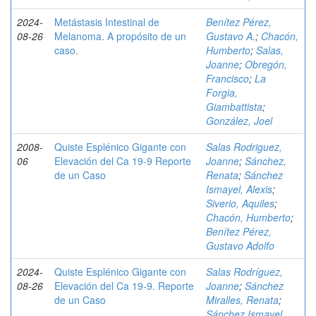
2024-
Metástasis Intestinal de
Benítez Pérez,
08-26
Melanoma. A propósito de un
Gustavo A.
;
Chacón,
caso.
Humberto
;
Salas,
Joanne
;
Obregón,
Francisco
;
La
Forgia,
Giambattista
;
González, Joel
2008-
Quiste Esplénico Gigante con
Salas Rodriguez,
06
Elevación del Ca 19-9 Reporte
Joanne
;
Sánchez,
de un Caso
Renata
;
Sánchez
Ismayel, Alexis
;
Siverio, Aquiles
;
Chacón, Humberto
;
Benítez Pérez,
Gustavo Adolfo
2024-
Quiste Esplénico Gigante con
Salas Rodríguez,
08-26
Elevación del Ca 19-9. Reporte
Joanne
;
Sánchez
de un Caso
Miralles, Renata
;
Sánchez Ismayel,